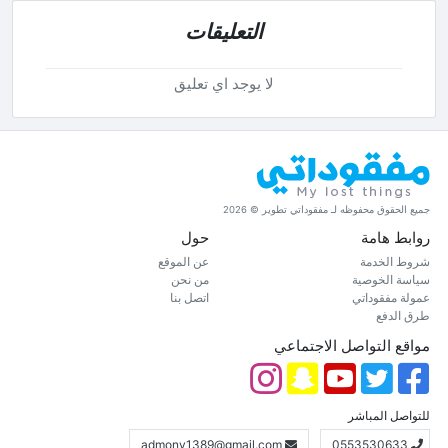
التعليقات
لا يوجد اي تعليق
جميع الحقوق محفوظه لـ مفقوداتي تطوير © 2026
روابط هامة
حول
شروط الخدمة
عن الموقع
سياسة الخوصية
من نحن
عمولة مفقوداتي
اتصل بنا
طرق الدفع
مواقع التواصل الاجتماعي
للتواصل المباشر
admony1389@gmail.com
0553530633