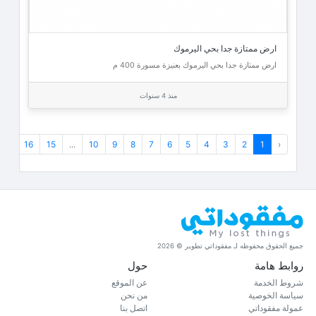
ارض ممتازة جدا بحي اليرموك
ارض ممتازة جدا بحي اليرموك بعنيزة مسورة 400 م
منذ 4 سنوات
›
16
15
...
10
9
8
7
6
5
4
3
2
1
‹
جميع الحقوق محفوظه لـ مفقوداتي تطوير © 2026
روابط هامة
حول
شروط الخدمة
عن الموقع
سياسة الخوصية
من نحن
عمولة مفقوداتي
اتصل بنا