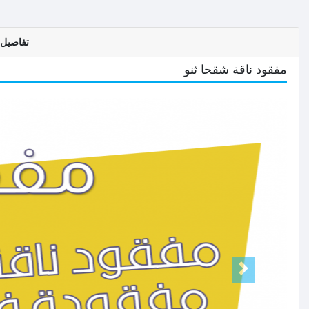
تفاصيل ا
مفقود ناقة شقحا ثنو
Prev