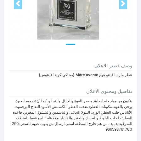
Next
Prev
وصف قصير للاعلان
عطر مارك افينتو هوم Marc avento (محاكي كريد افينتوس)
تفاصيل ومحتوى الاعلان
يتكون من مواد خام أصلية. مصدر للقوة والخيال والنجاح، كما أن تصميم العبوة
يوحي بالقوة. مكونات العطر: مقدمة العطر: الكشمش الأسود التفاح البرجموت
الأناناس قلب العطر: الورد، البتولا الجاف، والياسمين والبتشول المغربي قاعدة
العطر: طحلب البلوط والمسك والعنبر والفانيليا ملاحظه : البيع فقط للمنطقه
الشرقيه يد بيد ، من هم خارج المنطقه اتمنى ارسال من ينوب عنهم السعر :290
966598761700