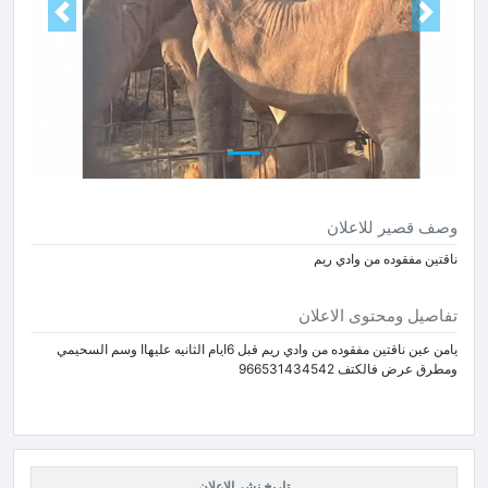
Next
Prev
وصف قصير للاعلان
ناقتين مفقوده من وادي ريم
تفاصيل ومحتوى الاعلان
يامن عين ناقتين مفقوده من وادي ريم قبل 6ايام الثانيه عليهاا وسم السحيمي
ومطرق عرض فالكتف 966531434542
تاريخ نشر الاعلان