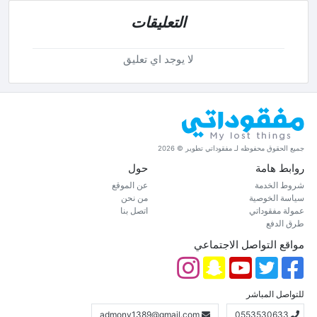
التعليقات
لا يوجد اي تعليق
جميع الحقوق محفوظه لـ مفقوداتي تطوير © 2026
روابط هامة
حول
شروط الخدمة
عن الموقع
سياسة الخوصية
من نحن
عمولة مفقوداتي
اتصل بنا
طرق الدفع
مواقع التواصل الاجتماعي
للتواصل المباشر
admony1389@gmail.com
0553530633