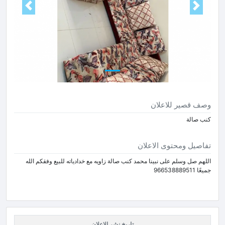
Next
Prev
وصف قصير للاعلان
كنب صالة
تفاصيل ومحتوى الاعلان
اللهم صل وسلم على نبينا محمد كنب صالة زاويه مع خدادياته للبيع وفقكم الله
جميعًا 966538889511
تاريخ نشر الاعلان