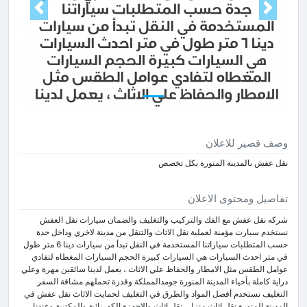
Next
Prev
وصف قصير للاعلان
نقل عفش بالمدينة المنورة بكل تخصص
تفاصيل ومحتوى الاعلان
شركه نقل عفش مع الفك والتركيب والتغليف والضمان سيارات نقل العفش
نستخدم سيارت مؤمنة لعملية نقل الاثاث والتنقل من مدينة لاخري وداخل جدة
حسب المتطلبات سياراتنا المستخدمة في النقل تبدأ من سيارات دينا 6 متر طول
في متر احدث السيارات هي السيارات كبيرة الحجم السيارات المغطاه لتفادي
عوامل الطقس مثل الامطار والحفاظ علي الاثاث ، يعمل لدينا سائقين مهرة وعلي
دراية كاملة بأحياء المدينة المنورة جومدالمملكة وقدرة تحملهم مشاقة السفر
التغليف نستخدم أفضل المواد والطرق في التغليف لحمايت الاثاث نقل عفش في
المدينة المنورة نقل اثاث منزلي نقل اثاث والاجهزة الكهربائية والمكتبية وعندنا