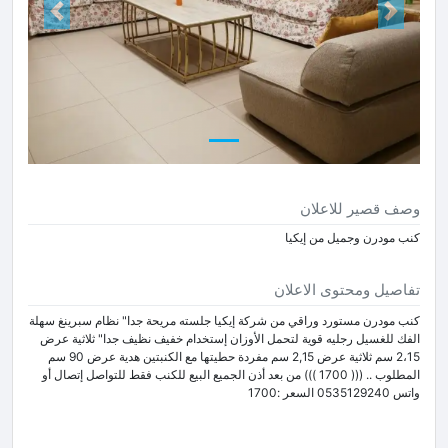
Next
Prev
وصف قصير للاعلان
كنب مودرن وجميل من إيكيا
تفاصيل ومحتوى الاعلان
كنب مودرن مستورد وراقي من شركة إيكيا جلسته مريحة جدا" نظام سبرينغ سهلة
الفك للغسيل رجليه قوية لتحمل الأوزان إستخدام خفيف نظيف جدا" ثلاثية عرض
2،15 سم ثلاثية عرض 2,15 سم مفردة حطيتها مع الكنبتين هدية عرض 90 سم
المطلوب .. ((( 1700 ))) من بعد أذن الجميع البيع للكنب فقط للتواصل إتصال أو
واتس 0535129240 السعر :1700