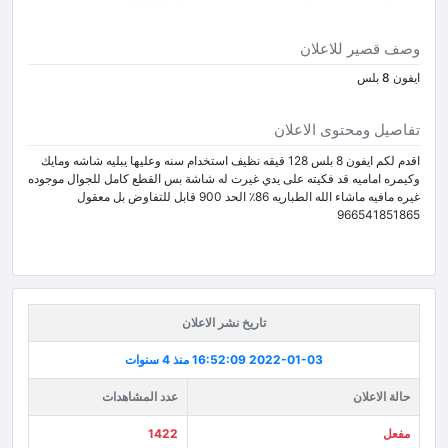
وصف قصير للاعلان
ايفون 8 بلس
تفاصيل ومحتوى الاعلان
اقدم لكم ايفون 8 بلس 128 قيقه نظيف استخدام سنه وعليها يبليه شاشه ومايك
وكيمره اماميه قد فكيته على يدي غيرت له شاشة بس القطع كامل للجوال موجوده
غيره مافيه ماشاء الله الطباريه 86٪؜ الحد 900 قابل للتفاوض بل معقول
966541851865
تاريخ نشر الاعلان
2022-01-03 16:52:09
منذ 4 سنوات
حالة الاعلان
عدد المشاهدات
مفعل
1422