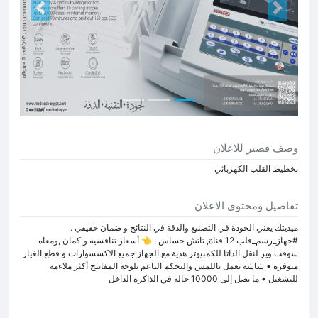
Next
Prev
وصف قصير للاعلان
تخطيط القلب الكهربائي
تفاصيل ومحتوى الاعلان
ميديتك يعني الجودة في التصنيع والدقة في النتائج و ضمان حقيقي .
#جهاز_رسم_قلب 12 قناة, تاتش حساس . 👈 أسعار تنافسيه و كمان ,ومعاه
سوفت وير لنقل الداتا للكمبيوتر هدية مع الجهاز جميع الاكسسوارات و قطع الغيار
متوفرة • شاشة تعمل باللمس والتحكم الناعم بلوحة المفاتيح أكثر ملاءمة
للتشغيل • ما يصل إلى 10000 حالة في الذاكرة الداخل