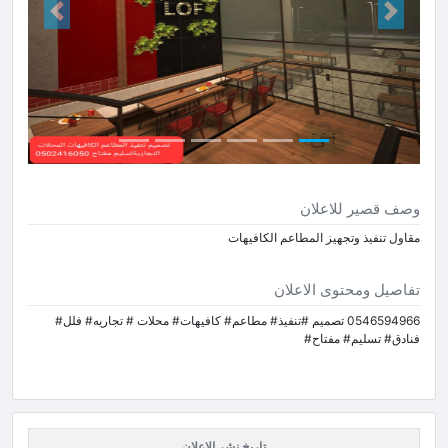
Next
Prev
وصف قصير للاعلان
مقاول تنفيذ وتجهيز المطاعم الكافيهات
تفاصيل ومحتوى الاعلان
0546594966 تصميم #تنفيذ# مطاعم# كافيهات# محلات # تجاريه# فلل#
فنادق# تسليم# مفتاح#
تاريخ نشر الاعلان