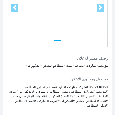
Next
Prev
وصف قصير للاعلان
مؤسسة-مقاولات -مطاعم -تنفيذ -المطاعم -مقاهي -الديكورات-
تفاصيل ومحتوى الاعلان
0502416050 #شركه_مقاولات #تنفيذ #مطاعم #ديكور #مطاعم
#مؤسسه#مقاولات_المطاعم #تنفيذ_ المطاعم #المقاهي_ #الديكورات #شركة
#مقاولات #تجهيز #المطاعم# #تنفيذ #ديكورت #كافيهات #مقاولات _مطاعم
#تنفيذ #المطاعم _مقاهي #الديكورات #شركة #مقاولات #تنفيذ #لمطاعم
#ديكور #مطاعم