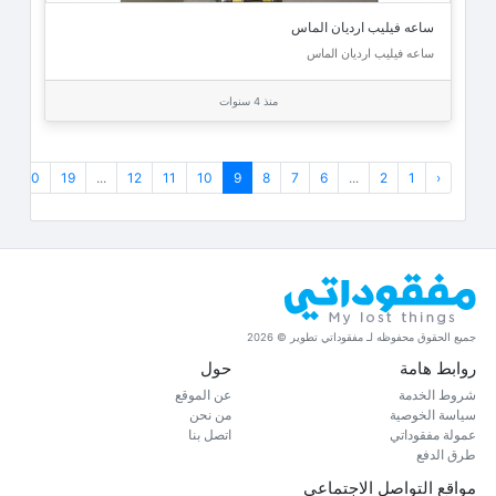
ساعه فيليب ارديان الماس
ساعه فيليب ارديان الماس
منذ 4 سنوات
›
20
19
...
12
11
10
9
8
7
6
...
2
1
‹
جميع الحقوق محفوظه لـ مفقوداتي تطوير © 2026
روابط هامة
حول
شروط الخدمة
عن الموقع
سياسة الخوصية
من نحن
عمولة مفقوداتي
اتصل بنا
طرق الدفع
مواقع التواصل الاجتماعي