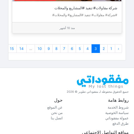
شركة مقاولات# تنفيذ #المشاريع والمحلات
#شركة# مقاولات# تنفيذ #المشاريع# والمحلات#
منذ 10 أشهر
›
15
14
...
10
9
8
7
6
5
4
3
2
1
‹
جميع الحقوق محفوظه لـ مفقوداتي تطوير © 2026
روابط هامة
حول
شروط الخدمة
عن الموقع
سياسة الخوصية
من نحن
عمولة مفقوداتي
اتصل بنا
طرق الدفع
مواقع التواصل الاجتماعي