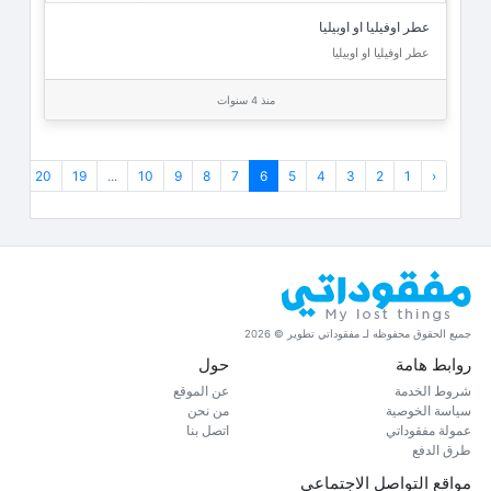
عطر اوفيليا او اوبيليا
عطر اوفيليا او اوبيليا
منذ 4 سنوات
›
20
19
...
10
9
8
7
6
5
4
3
2
1
‹
جميع الحقوق محفوظه لـ مفقوداتي تطوير © 2026
روابط هامة
حول
شروط الخدمة
عن الموقع
سياسة الخوصية
من نحن
عمولة مفقوداتي
اتصل بنا
طرق الدفع
مواقع التواصل الاجتماعي